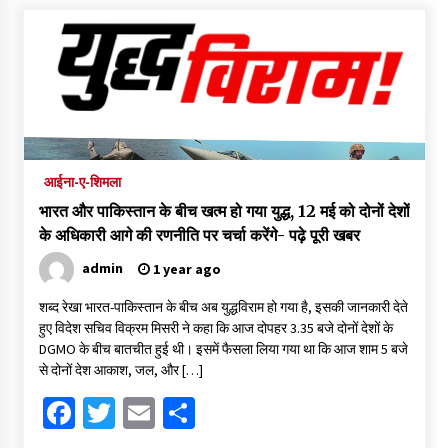
ऑपरेशन सिंदूर-भारत ने पहलगाम हमले का बदला लिया, पाकिस्तान पर 24
मिसाइल दागीं, 100 से ज्यादा आतंकी ढेर, जैश-लश्कर के हेडक्वार्टर तबाह
1 year ago
पहलगाम आतंकी हमला: PM की अध्यक्षता में 2.30 घंटे चली CCS की
बैठक, हमले के बाद मोदी सरकार का पाकिस्तान को करारा जवाब, लिए पांच बड़े
फैसले-
आईना-ए-शिमला
1 year ago
भारत और पाकिस्तान के बीच खत्म हो गया युद्ध, 12 मई को दोनों देशों
हिमाचल में चिट्टे के ओवर डोज से युवक की मौत- पढ़े पूरी खबर
के अधिकारी आगे की रणनीति पर चर्चा करेंगे- पढ़े पूरी खबर
1 year ago
admin
1 year ago
शब्द रेखा भारत-पाकिस्तान के बीच अब युद्धविराम हो गया है, इसकी जानकारी देते
किन्नौर में HRTC की चलती बस पर गिरे पत्थर, चालक की सूझबूझ से बाल-
हुए विदेश सचिव विक्रम मिसरी ने कहा कि आज दोपहर 3.35 बजे दोनों देशों के
बाल बचे यात्रि- पढ़े पूरी खबर
DGMO के बीच बातचीत हुई थी। इसमें फैसला लिया गया था कि आज शाम 5 बजे
1 year ago
से दोनों देश आकाश, जल, और […]
Facebook
Twitter
Email
Share
हिमाचल में किसानों पर आफत बनी ओलावृष्टि, सेब और गेहूं, मटर की फसल को
नुकसान- पढ़े पूरी खबर
1 year ago