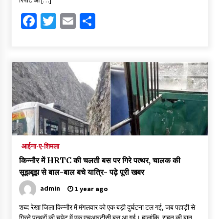
रिपोर्ट आ […]
Facebook
Twitter
Email
Share
आईना-ए-शिमला
किन्नौर में HRTC की चलती बस पर गिरे पत्थर, चालक की
सूझबूझ से बाल-बाल बचे यात्रि- पढ़े पूरी खबर
admin
1 year ago
शब्द-रेखा जिला किन्नौर में मंगलवार को एक बड़ी दुर्घटना टल गई, जब पहाड़ी से
गिरते पत्थरों की चपेट में एक एचआरटीसी बस आ गई। हालांकि, राहत की बात