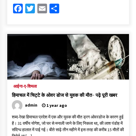
प्रसाद भी चखा
Facebook
Twitter
Email
Share
1 year ago
हिमाचल प्रदेश मंत्रिमंडल बैठक में लिए गए कई बड़े फैसले, कांट्रेक्ट कर्मचारी
होंगे रेगुलर, डॉक्टरों के मानदेय में बड़ी बढ़ोतरी, क्या है प्रमुख निर्णय- पढ़े पूरी
खबर
1 year ago
आईना-ए-शिमला
हिमाचल में चिट्टे के ओवर डोज से युवक की मौत- पढ़े पूरी खबर
admin
1 year ago
शब्द-रेखा हिमाचल प्रदेश में एक और युवक की मौत ड्रग ओवरडोज के कारण हुई
है। 31 वर्षीय योगेश, जो घर से मनाली जाने के लिए निकला था, की लाश पंडोह में
संदिग्ध हालात में पाई गई। बीते साढ़े तीन महीने में इस तरह की करीब 15 मौतों की