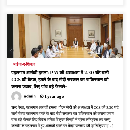
हिमाचल प्रदेश- पांगी के किलाड़ हेलीपैड पर होगा राज्य स्तरीय “हिमाचल
दिवस” समारोह, पांगी में तिरंगा फहराएंगे सीएम सुक्खू- जाने पूरी खबर
1 year ago
रामपुर बुशहर में स्थानीय संगठन डीजे नेशन के द्वारा रक्तदान शिविर का किया
गया आयोजन-
1 year ago
आईना-ए-शिमला
हिमाचल में 2 साल का अनुबंध पूरा करने वाले कर्मचारी होंगे रेगुलर, अधिसूचना
पहलगाम आतंकी हमला: PM की अध्यक्षता में 2.30 घंटे चली
जारी- पढ़े पूरी खबर
1 year ago
CCS की बैठक, हमले के बाद मोदी सरकार का पाकिस्तान को
करारा जवाब, लिए पांच बड़े फैसले-
रामेश्वरम में पीएम मोदी ने देश के पहले वर्टिकल लिफ्ट (पंबन बृज) समुद्री पुल
admin
1 year ago
का किया उद्घाटन, साथ ही 8300 करोड़ की विकास परियोजनाओं की रखी
आधारशिला, रामनाथस्वामी मंदिर में की पूजा-अर्चना – पढ़े पूरी खबर
शब्द-रेखा, पहलगाम आतंकी हमला- पीएम मोदी की अध्यक्षता में CCS की 2.30 घंटे
1 year ago
चली बैठक पहलगाम हमले के बाद मोदी सरकार का पाकिस्तान को करारा जवाब-
पांच बड़े फैसले लिए विदेश सचिव विक्रम मिस्री ने प्रेस कॉन्फ्रेंस कर जम्मू-
रामपुर बुशहर – मां भीमा काली मंदिर सराहन बुशहर में अष्टमी के दिन हजारों
कश्मीर के पहलगाम में हुए आतंकी हमले पर केंद्र सरकार की प्रतिक्रिया […]
श्रद्धालुओं ने नवाया शीश मां की पूजा-अर्चना कर लिया आशीर्वाद, भंडारे का