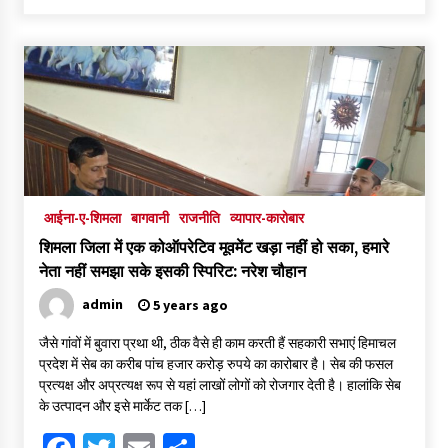
प्रसाद भी चखा
1 year ago
हिमाचल प्रदेश मंत्रिमंडल बैठक में लिए गए कई बड़े फैसले, कांट्रेक्ट कर्मचारी
होंगे रेगुलर, डॉक्टरों के मानदेय में बड़ी बढ़ोतरी, क्या है प्रमुख निर्णय- पढ़े पूरी
खबर
1 year ago
आईना-ए-शिमला
बागवानी
राजनीति
व्यापार-कारोबार
शिमला जिला में एक कोऑपरेटिव मूवमेंट खड़ा नहीं हो सका, हमारे
नेता नहीं समझा सके इसकी स्पिरिट: नरेश चौहान
admin
5 years ago
जैसे गांवों में बुवारा प्रथा थी, ठीक वैसे ही काम करती हैं सहकारी सभाएं हिमाचल
प्रदेश में सेब का करीब पांच हजार करोड़ रुपये का कारोबार है। सेब की फसल
प्रत्यक्ष और अप्रत्यक्ष रूप से यहां लाखों लोगों को रोजगार देती है। हालांकि सेब
के उत्पादन और इसे मार्केट तक […]