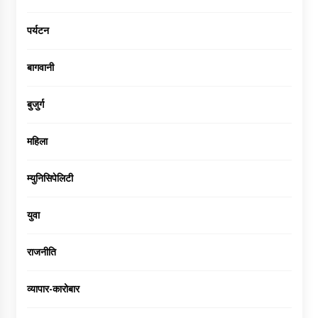
पर्यटन
बागवानी
बुजुर्ग
महिला
म्युनिसिपेलिटी
युवा
राजनीति
व्यापार-कारोबार