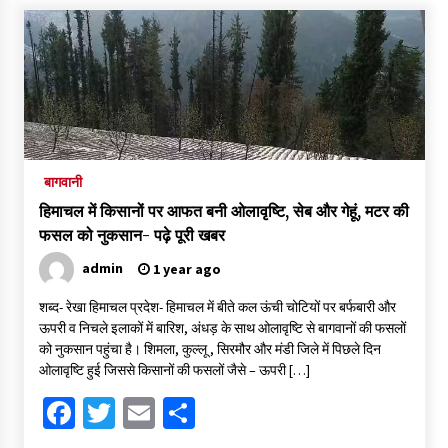
ऑपरेशन सिंदूर-भारत ने पहलगाम हमले का बदला लिया, पाकिस्तान पर 24
मिसाइल दागीं, 100 से ज्यादा आतंकी ढेर, जैश-लश्कर के हेडक्वार्टर तबाह
1 year ago
पहलगाम आतंकी हमला: PM की अध्यक्षता में 2.30 घंटे चली CCS की
बैठक, हमले के बाद मोदी सरकार का पाकिस्तान को करारा जवाब, लिए पांच बड़े
फैसले-
बागवानी
1 year ago
हिमाचल में किसानों पर आफत बनी ओलावृष्टि, सेब और गेहूं, मटर की
हिमाचल में चिट्टे के ओवर डोज से युवक की मौत- पढ़े पूरी खबर
फसल को नुकसान- पढ़े पूरी खबर
1 year ago
admin
1 year ago
शब्द- रेखा हिमाचल प्रदेश- हिमाचल में बीते कल ऊंची चोटियों पर बर्फबारी और
किन्नौर में HRTC की चलती बस पर गिरे पत्थर, चालक की सूझबूझ से बाल-
ऊपरी व निचले इलाकों में बारिश, अंधड़ के साथ ओलावृष्टि से बागवानों की फसलों
बाल बचे यात्रि- पढ़े पूरी खबर
को नुकसान पहुंचा है। शिमला, कुल्लू , सिरमौर और मंडी जिले में पिछले दिन
1 year ago
ओलावृष्टि हुई जिससे किसानों की फसलों जैसे – ऊपरी […]
Facebook
Twitter
Email
Share
हिमाचल में किसानों पर आफत बनी ओलावृष्टि, सेब और गेहूं, मटर की फसल को
नुकसान- पढ़े पूरी खबर
1 year ago